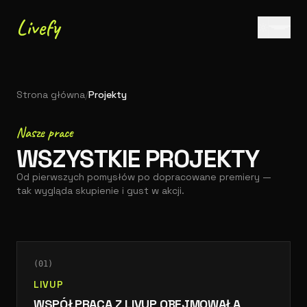
Przejdź do treści
Livefy
Strona główna
/
Projekty
Nasze prace
WSZYSTKIE PROJEKTY
Od pierwszych pomysłów po dopracowane premiery —
tak wygląda skupienie i gust w akcji.
(
01
)
LIVUP
WSPÓŁPRACA Z LIVUP OBEJMOWAŁA