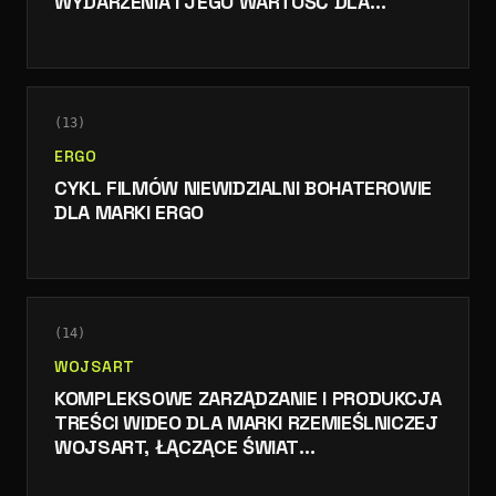
WYDARZENIA I JEGO WARTOŚĆ DLA
UCZESTNIKÓW
(
13
)
ERGO
CYKL FILMÓW NIEWIDZIALNI BOHATEROWIE
DLA MARKI ERGO
(
14
)
WOJSART
KOMPLEKSOWE ZARZĄDZANIE I PRODUKCJA
TREŚCI WIDEO DLA MARKI RZEMIEŚLNICZEJ
WOJSART, ŁĄCZĄCE ŚWIAT
TRADYCYJNEGO KNIFEMAKINGU Z
NOWOCZESNYM MARKETINGIEM