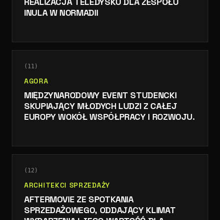
REALIZACJA TELEDYSKU DLA ZESPOŁU
INULA W NORMADII
(
11
)
AGORA
MIĘDZYNARODOWY EVENT STUDENCKI
SKUPIAJĄCY MŁODYCH LUDZI Z CAŁEJ
EUROPY WOKÓŁ WSPÓŁPRACY I ROZWOJU.
(
12
)
ARCHITEKCI SPRZEDAŻY
AFTERMOVIE ZE SPOTKANIA
SPRZEDAŻOWEGO, ODDAJĄCY KLIMAT