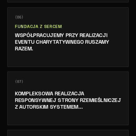
(
06
)
FUNDACJA Z SERCEM
WSPÓŁPRACUJEMY PRZY REALIZACJI
EVENTU CHARYTATYWNEGO RUSZAMY
RAZEM.
(
07
)
KOMPLEKSOWA REALIZACJA
RESPONSYWNEJ STRONY RZEMIEŚLNICZEJ
Z AUTORSKIM SYSTEMEM
ADMINISTRACYJNYM DO
KOMPLEKSOWEGO ZARZĄDZANIA
WARSZTATAMI, KALENDARZEM WYDARZEŃ
ORAZ ZAPYTANIAMI KLIENTÓW.