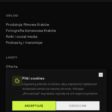
USŁUGI
Produkcja filmowa Kraków
Fotografia biznesowa Kraków
Rolki i social media
Podcasty i transmisje
LIVEFY
Oferta
Projekty
Pliki cookies
Artykuły
Używamy plików cookies, aby zapewnić najlepsze
Obsługa konferencji i eventów
doświadczenia na naszej stronie. Klikając
„Akceptuję" wyrażasz zgodę na ich wykorzystanie.
Livefy
©
2026
Wszelkie prawa zastrzeżone.
Livefy | Kraków • Warszawa • Kielce • Ostrowiec Świętokrzyski
AKCEPTUJĘ
ODRZUCAM
POLITYKA PRYWATNOŚCI