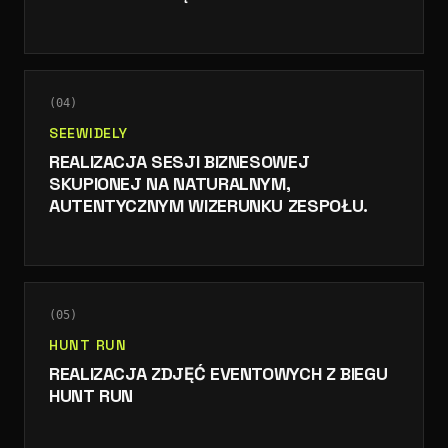
CHARAKTER. RELACJA ZOSTAŁA
WYKORZYSTANA DO PROMOCJI
ORGANIZACJI ORAZ KOLEJNYCH EDYCJI
WYDARZENIA, BUDUJĄC WIZERUNEK
AGORA JAKO PRZESTRZENI REALNEJ
(
04
)
WSPÓŁPRACY I ROZWOJU.
SEEWIDELY
REALIZACJA SESJI BIZNESOWEJ
SKUPIONEJ NA NATURALNYM,
AUTENTYCZNYM WIZERUNKU ZESPOŁU.
(
05
)
HUNT RUN
REALIZACJA ZDJĘĆ EVENTOWYCH Z BIEGU
HUNT RUN