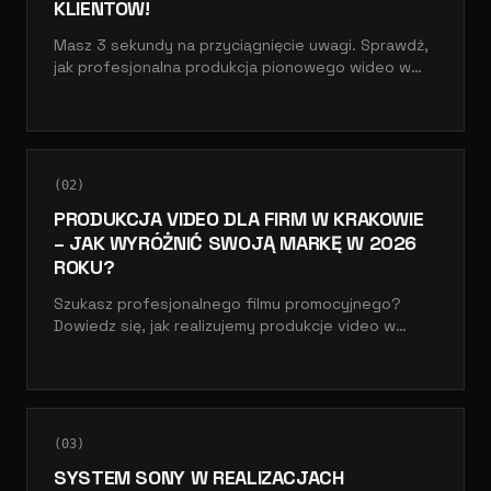
KLIENTÓW!
Masz 3 sekundy na przyciągnięcie uwagi. Sprawdź,
jak profesjonalna produkcja pionowego wideo w
Warszawie zmienia zasięgi w realne zapytania.
(
02
)
PRODUKCJA VIDEO DLA FIRM W KRAKOWIE
– JAK WYRÓŻNIĆ SWOJĄ MARKĘ W 2026
ROKU?
Szukasz profesjonalnego filmu promocyjnego?
Dowiedz się, jak realizujemy produkcje video w
Krakowie, które realnie zwiększają sprzedaż i
zaufanie do marki.
(
03
)
SYSTEM SONY W REALIZACJACH