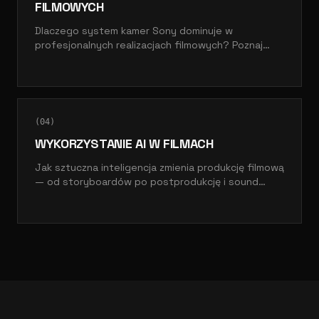
FILMOWYCH
Dlaczego system kamer Sony dominuje w
profesjonalnych realizacjach filmowych? Poznaj
nasze doświadczenia z FX3, FX6 i Venice 2.
(
04
)
WYKORZYSTANIE AI W FILMACH
Jak sztuczna inteligencja zmienia produkcję filmową
— od storyboardów po postprodukcję i sound
design.