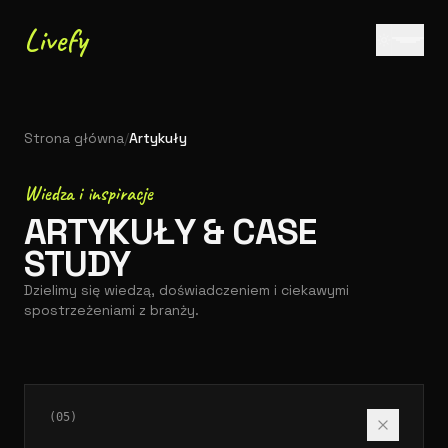
Przejdź do treści
Livefy
Strona główna
/
Artykuły
Wiedza i inspiracje
ARTYKUŁY & CASE
STUDY
Dzielimy się wiedzą, doświadczeniem i ciekawymi
spostrzeżeniami z branży.
(
05
)