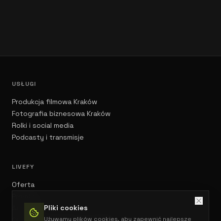
USŁUGI
Produkcja filmowa Kraków
Fotografia biznesowa Kraków
Rolki i social media
Podcasty i transmisje
LIVEFY
Oferta
Projekty
Pliki cookies
Artykuły
Używamy plików cookies, aby zapewnić najlepsze
Obsługa konferencji i eventów